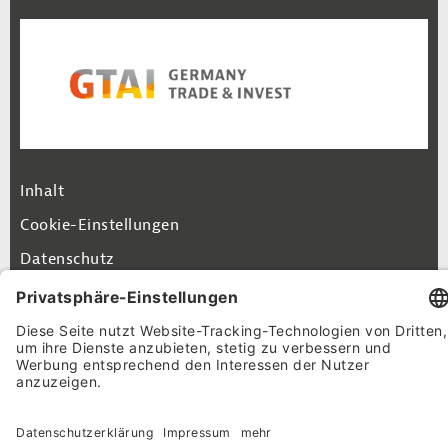
Footer Navigation
Inhalt
Cookie-Einstellungen
Datenschutz
Impressum
© 2026 GTAI-Exportguide