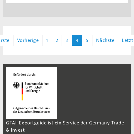
Erste
Vorherige
1
2
3
4
5
Nächste
Letzt
GTAI-Exportguide ist ein Service der Germany Trade
& Invest