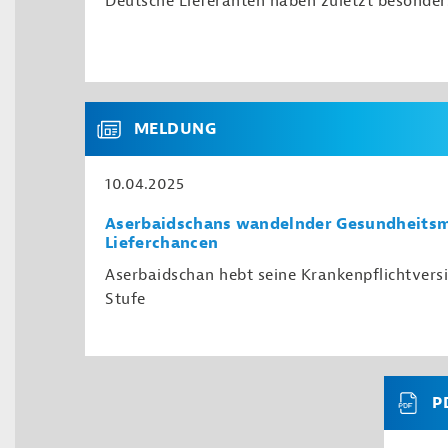
Deutsche Lieferanten haben zuletzt besonder
MELDUNG
10.04.2025
Aserbaidschans wandelnder Gesundheitsm
Lieferchancen
Aserbaidschan hebt seine Krankenpflichtvers
Stufe
P