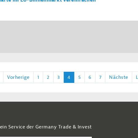
äfte im EU-Binnenmarkt vereinfachen
Vorherige
1
2
3
4
5
6
7
Nächste
 ein Service der Germany Trade & Invest