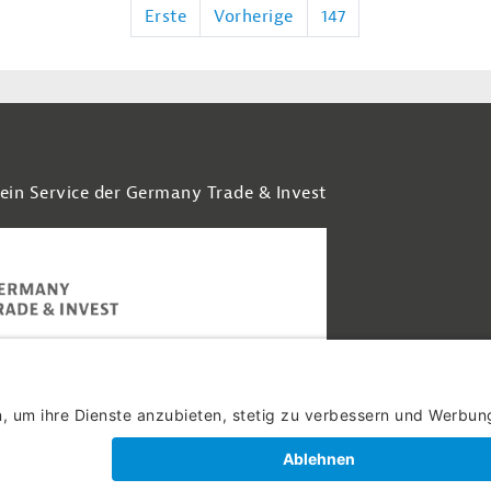
Erste
Vorherige
147
 ein Service der Germany Trade & Invest