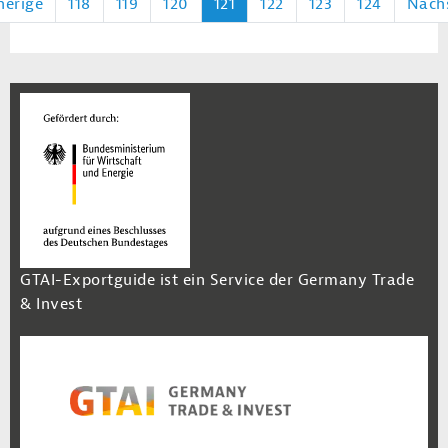
herige
118
119
120
121
122
123
124
Näch
GTAI-Exportguide ist ein Service der Germany Trade
& Invest