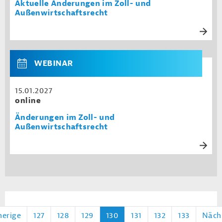
Aktuelle Änderungen im Zoll- und
Außenwirtschaftsrecht
WEBINAR
15.01.2027
online
Änderungen im Zoll- und
Außenwirtschaftsrecht
herige
127
128
129
130
131
132
133
Näch