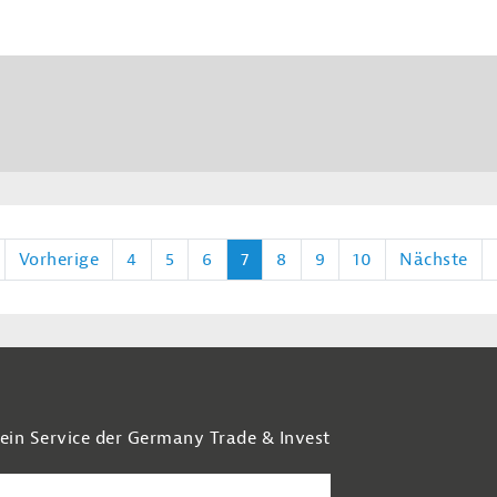
Vorherige
4
5
6
7
8
9
10
Nächste
 ein Service der Germany Trade & Invest