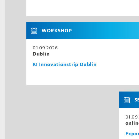
WORKSHOP
01.09.2026
Dublin
KI Innovationstrip Dublin
S
01.09
onlin
Expor