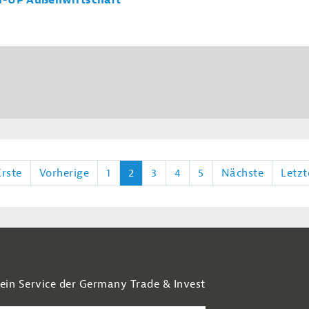
T-UP Außenwirtschaft
Erste
Vorherige
1
2
3
4
5
Nächste
Letzt
 ein Service der Germany Trade & Invest