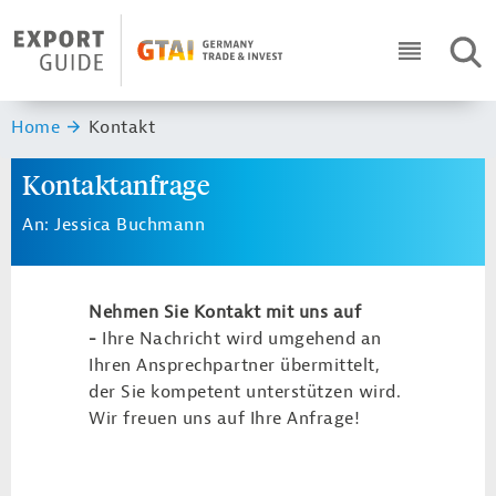
Navigation
Header Logo
SUC
ICON RO
Sie sind hier:
Home
Kontakt
Kontaktanfrage
An: Jessica Buchmann
Nehmen Sie Kontakt mit uns auf
-
Ihre Nachricht wird umgehend an
Ihren Ansprechpartner übermittelt,
der Sie kompetent unterstützen wird.
Wir freuen uns auf Ihre Anfrage!