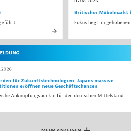
07.08.2026
6
Britischer Möbelmarkt 
geführt
Fokus liegt im gehoben
ELDUNG
.2026
arden für Zukunftstechnologien: Japans massive
titionen eröffnen neue Geschäftschancen
eiche Anknüpfungspunkte für den deutschen Mittelstand
MEHR ANZEIGEN