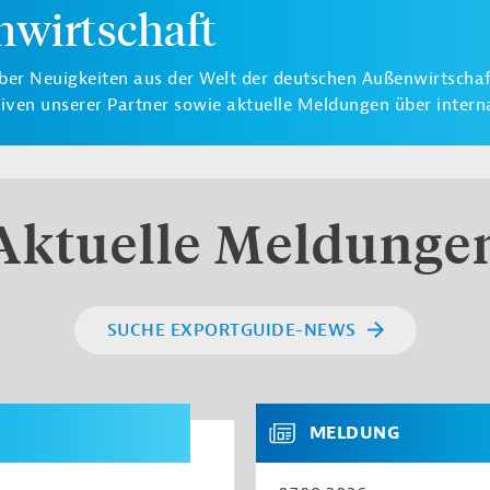
nwirtschaft
ber Neuigkeiten aus der Welt der deutschen Außenwirtschaft
ven unserer Partner sowie aktuelle Meldungen über interna
Aktuelle Meldunge
SUCHE EXPORTGUIDE-NEWS
MELDUNG