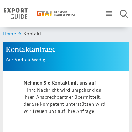
Navigation
Header Logo
SUC
ICON RO
Sie sind hier:
Home
Kontakt
Kontaktanfrage
An: Andrea Wedig
Nehmen Sie Kontakt mit uns auf
-
Ihre Nachricht wird umgehend an
Ihren Ansprechpartner übermittelt,
der Sie kompetent unterstützen wird.
Wir freuen uns auf Ihre Anfrage!