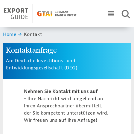
Navigation
Header Logo
SUC
ICON RO
Sie sind hier:
Home
Kontakt
Kontaktanfrage
An: Deutsche Investitions- und
Entwicklungsgesellschaft (DEG)
Nehmen Sie Kontakt mit uns auf
-
Ihre Nachricht wird umgehend an
Ihren Ansprechpartner übermittelt,
der Sie kompetent unterstützen wird.
Wir freuen uns auf Ihre Anfrage!