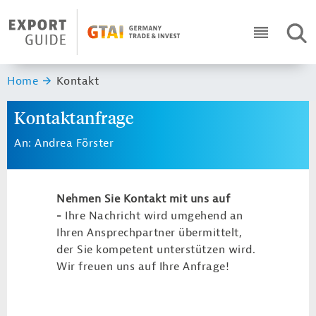
Navigation
Header Logo
SUC
ICON RO
Sie sind hier:
Home
Kontakt
Kontaktanfrage
An: Andrea Förster
Nehmen Sie Kontakt mit uns auf
-
Ihre Nachricht wird umgehend an
Ihren Ansprechpartner übermittelt,
der Sie kompetent unterstützen wird.
Wir freuen uns auf Ihre Anfrage!