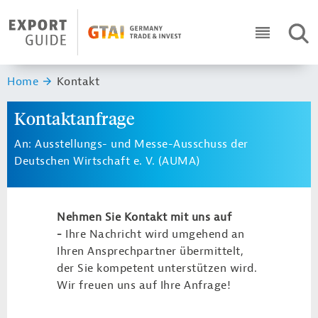
Navigation
Header Logo
SUC
ICON RO
Sie sind hier:
Home
Kontakt
Kontaktanfrage
An: Ausstellungs- und Messe-Ausschuss der
Deutschen Wirtschaft e. V. (AUMA)
Nehmen Sie Kontakt mit uns auf
-
Ihre Nachricht wird umgehend an
Ihren Ansprechpartner übermittelt,
der Sie kompetent unterstützen wird.
Wir freuen uns auf Ihre Anfrage!