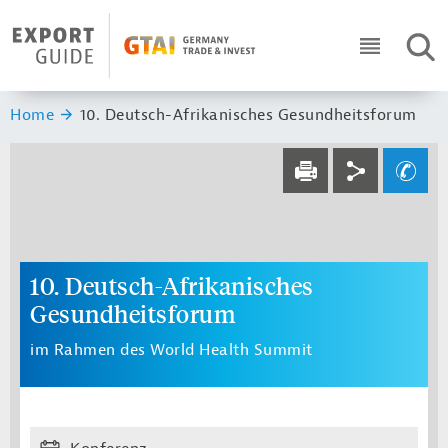
Navigation
Header Logo
SUC
ICON RO
Sie sind hier:
Home
10. Deutsch-Afrikanisches Gesundheitsforum
Service navi
Social navi
Ihre Frage an un
DRUCKEN
10. Deutsch-Afrikanisches
Gesundheitsforum
im Rahmen des World Health Summit