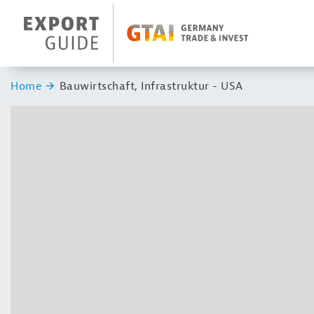
Navigation
Header Logo
Sie sind hier:
Home
Bauwirtschaft, Infrastruktur - USA