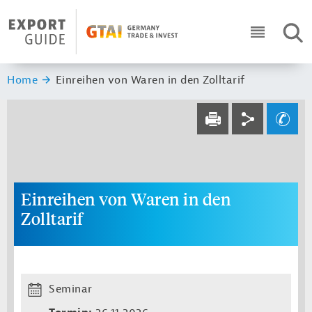
Navigation
Header Logo
SUC
ICON RO
Sie sind hier:
Home
Einreihen von Waren in den Zolltarif
Service navi
Social navi
Ihre Frage an un
DRUCKEN
Einreihen von Waren in den
Zolltarif
Seminar