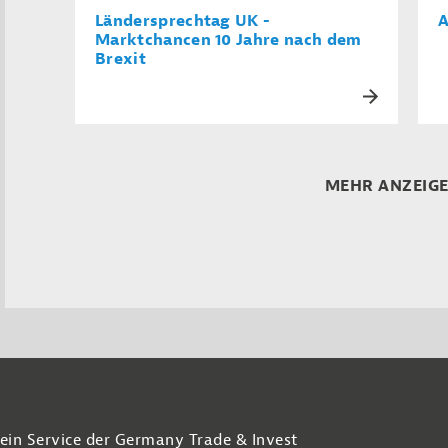
Ländersprechtag UK -
A
Marktchancen 10 Jahre nach dem
Brexit
MEHR ANZEIG
 ein Service der Germany Trade & Invest