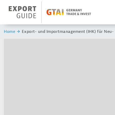
Navigation
Header Logo
Sie sind hier:
Home
Export- und Importmanagement (IHK) für Neu- 