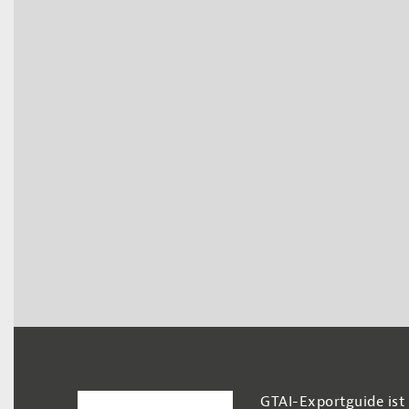
Footer Navigation
GTAI-Exportguide ist