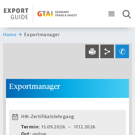
Navigation
Header Logo
SUC
ICON RO
Sie sind hier:
Home
Exportmanager
Service navi
Social navi
Ihre Frage an un
DRUCKEN
Exportmanager
IHK-Zertifikatslehrgang
Termin:
15.09.2026 – 17.12.2026
Ort:
online