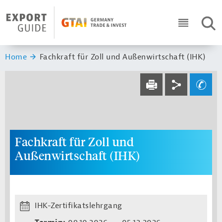
Navigation
Header Logo
SUC
ICON RO
Sie sind hier:
Home
Fachkraft für Zoll und Außenwirtschaft (IHK)
Service navi
Social navi
Ihre Frage an un
DRUCKEN
Fachkraft für Zoll und
Außenwirtschaft (IHK)
IHK-Zertifikatslehrgang