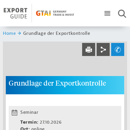
Navigation
Header Logo
SUC
ICON RO
Sie sind hier:
Home
Grundlage der Exportkontrolle
Service navi
Social navi
Ihre Frage an un
DRUCKEN
Grundlage der Exportkontrolle
Seminar
Termin:
27.10.2026
Ort:
online