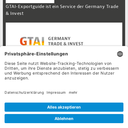
GTAI-Exportguide ist ein Service der Germany Trade
& Invest
Footer Navigation
Inhalt
Cookie-Einstellungen
Datenschutz
Impressum
© 2026 GTAI-Exportguide