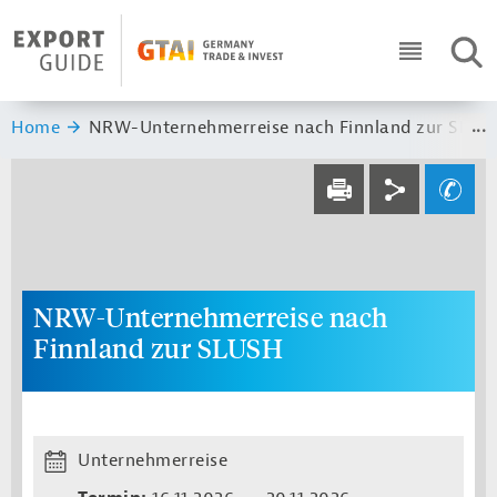
Navigation
Header Logo
SUC
ICON RO
Sie sind hier:
Home
NRW-Unternehmerreise nach Finnland zur SLUS
Service navi
Social navi
Ihre Frage an un
DRUCKEN
NRW-Unternehmerreise nach
Finnland zur SLUSH
Unternehmerreise