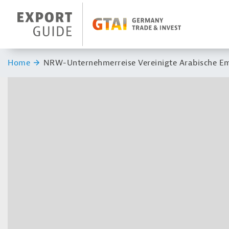
Navigation
Header Logo
Sie sind hier:
Home
NRW-Unternehmerreise Vereinigte Arabische Em