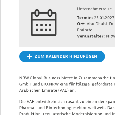
Unternehmerreise
Termin:
25.01.2027
Ort:
Abu Dhabi, Dub
Emirate
Veranstalter:
NRW
ZUM KALENDER HINZUFÜGEN
NRW.Global Business bietet in Zusammenarbeit
GmbH und BIO.NRW eine fünftägige, geförderte U
Arabischen Emirate (VAE) an.
Die VAE entwickeln sich rasant zu einem der spa
Pharma- und Biotechnologiesektor weltweit. Das L
Produktion, regulatorische Modernisierung und i