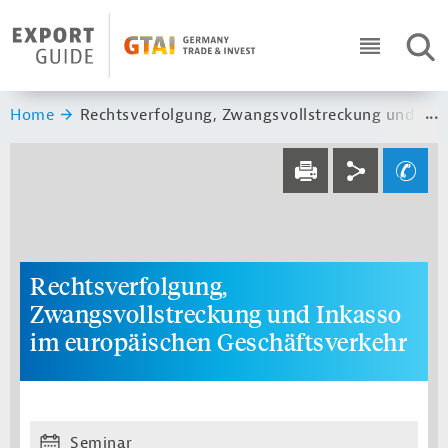
Navigation
Header Logo
SUC
ICON RO
Sie sind hier:
Home
Rechtsverfolgung, Zwangsvollstreckung und Ink
Service navi
Social navi
Ihre Frage an un
DRUCKEN
Rechtsverfolgung,
Zwangsvollstreckung und Inkasso
im europäischen Geschäftsverkehr
Seminar