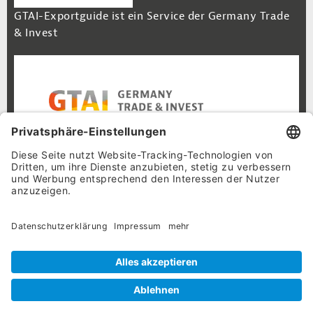
GTAI-Exportguide ist ein Service der Germany Trade
& Invest
Footer Navigation
Inhalt
Cookie-Einstellungen
Datenschutz
Impressum
© 2026 GTAI-Exportguide