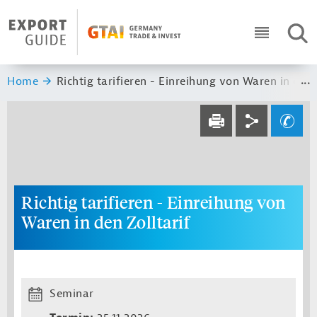
Navigation
Header Logo
SUC
ICON RO
Sie sind hier:
Home
Richtig tarifieren - Einreihung von Waren in den Z
Service navi
Social navi
Ihre Frage an un
DRUCKEN
Richtig tarifieren - Einreihung von
Waren in den Zolltarif
Seminar