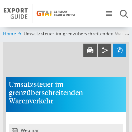
Navigation
Header Logo
SUC
ICON RO
Sie sind hier:
Home
Umsatzsteuer im grenzüberschreitenden Warenv
Service navi
Social navi
Ihre Frage an un
DRUCKEN
Umsatzsteuer im
grenzüberschreitenden
Warenverkehr
Webinar