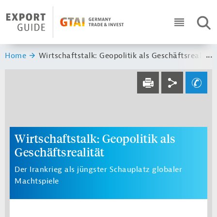
Navigation
Header Logo
SUC
ICON RO
Sie sind hier:
Home
Wirtschaftstalk: Geopolitik als Geschäftsrealität
Service navi
Social navi
Ihre Frage an un
DRUCKEN
Wirtschaftstalk: Geopolitik als
Geschäftsrealität
Der Irankrieg als jüngster Schauplatz globaler
Machtspiele