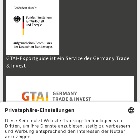
GTAI-Exportguide ist ein Service der Germany Trade
& Invest
Footer Navigation
Inhalt