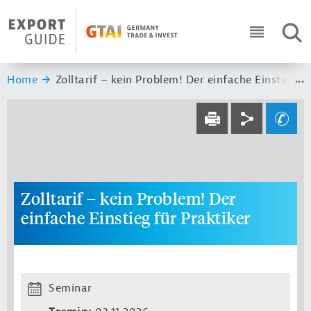
Navigation
Header Logo
SUC
ICON RO
Sie sind hier:
Home
Zolltarif – kein Problem! Der einfache Einstieg fü
Service navi
Social navi
Ihre Frage an un
DRUCKEN
Zolltarif – kein Problem! Der
einfache Einstieg für Praktiker
Seminar