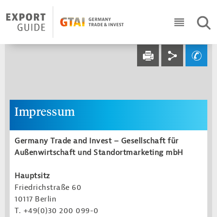
Navigation
Header Logo
SUC
ICON RO
Service navi
Social navi
Ihre Frage an un
DRUCKEN
Impressum
Germany Trade and Invest – Gesellschaft für
Außenwirtschaft und Standortmarketing mbH
Hauptsitz
Friedrichstraße 60
10117 Berlin
T. +49(0)30 200 099-0