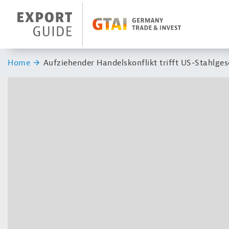
Navigation
Header Logo
Sie sind hier:
Home
Aufziehender Handelskonflikt trifft US-Stahlges