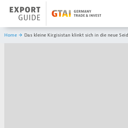
Navigation
Header Logo
Sie sind hier:
Home
Das kleine Kirgisistan klinkt sich in die neue Sei