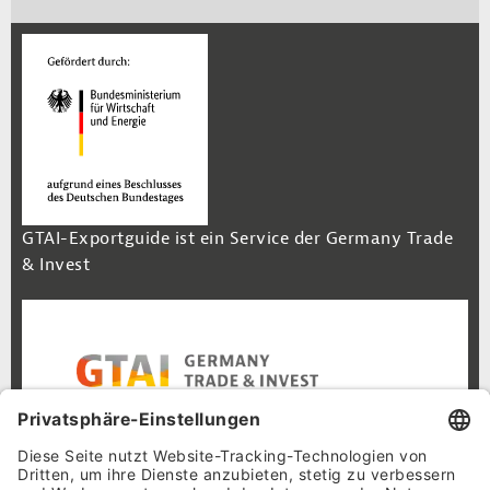
GTAI-Exportguide ist ein Service der Germany Trade
& Invest
Footer Navigation
Inhalt