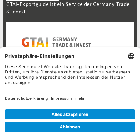
GTAI-Exportguide ist ein Service der Germany Trade
& Invest
Footer Navigation
Inhalt
Cookie-Einstellungen
Datenschutz
Impressum
© 2026 GTAI-Exportguide