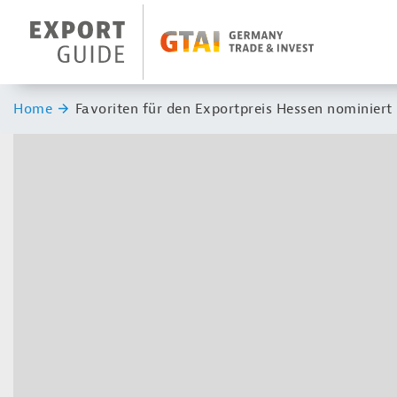
Navigation
Header Logo
Sie sind hier:
Home
Favoriten für den Exportpreis Hessen nominiert