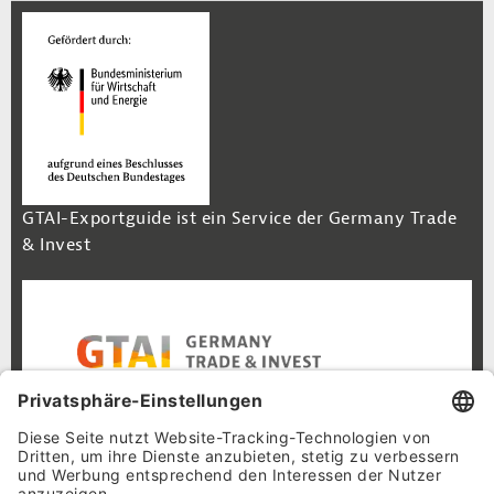
GTAI-Exportguide ist ein Service der Germany Trade
& Invest
Footer Navigation
Inhalt