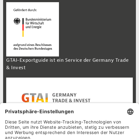
GTAI-Exportguide ist ein Service der Germany Trade
& Invest
Footer Navigation
Inhalt