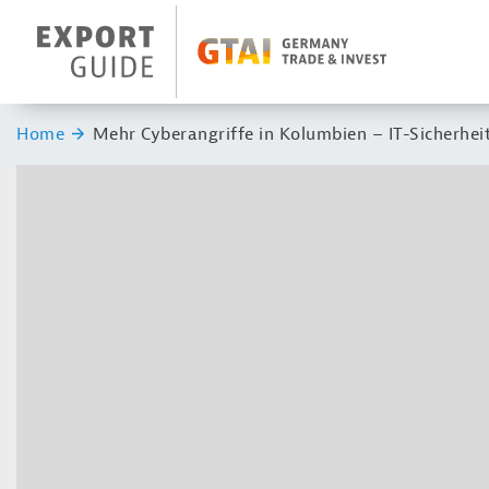
Navigation
Header Logo
Sie sind hier:
Home
Mehr Cyberangriffe in Kolumbien – IT-Sicherhei