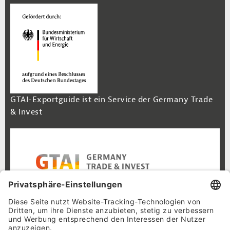
GTAI-Exportguide ist ein Service der Germany Trade
& Invest
Footer Navigation
Inhalt