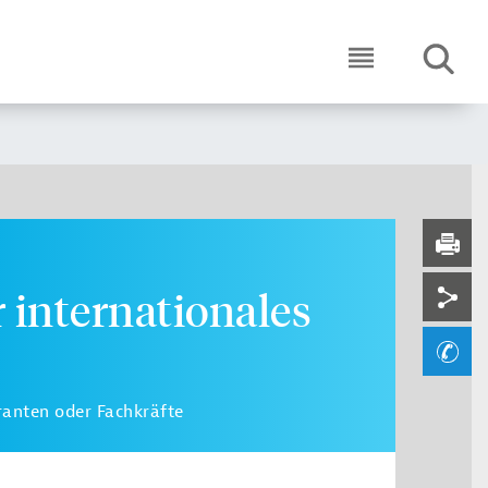
SUCHE
ICON ROUND 
Serv
DRUC
Soci
 internationales
Ihre
eranten oder Fachkräfte