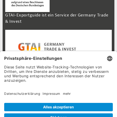
GTAI-Exportguide ist ein Service der Germany Trade
& Invest
Footer Navigation
Inhalt
Cookie-Einstellungen
Datenschutz
Impressum