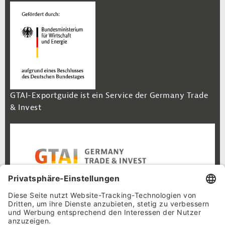
GTAI-Exportguide ist ein Service der Germany Trade
& Invest
Footer Navigation
Inhalt