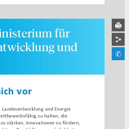
Serv
DRUC
inisterium für
Soci
ntwicklung und
Ihre
sich vor
, Landesentwicklung und Energie
ettbewerbsfähig zu halten, die
zu stärken, Innovationen zu fördern,