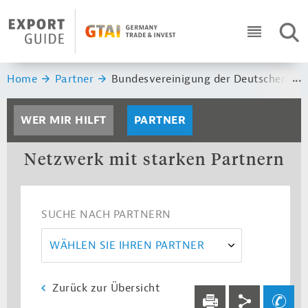
Navigation
Header Logo
SUC
ICON RO
Sie sind hier:
Home
Partner
Bundesvereinigung der Deutschen Ernä
WER MIR HILFT
PARTNER
Netzwerk mit starken Partnern
SUCHE NACH PARTNERN
WÄHLEN SIE IHREN PARTNER
Zurück zur Übersicht
Service navi
Social navi
Ihre Frage an un
DRUCKEN