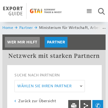
Navigation
Header Logo
SUC
ICON RO
Sie sind hier:
Home
Partner
Ministerium für Wirtschaft, Arbeit 
WER MIR HILFT
PARTNER
Netzwerk mit starken Partnern
SUCHE NACH PARTNERN
WÄHLEN SIE IHREN PARTNER
Zurück zur Übersicht
Service navi
Social navi
Ihre Frage an un
DRUCKEN