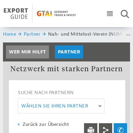
Navigation
Header Logo
SUC
ICON RO
Sie sind hier:
Home
Partner
Nah- und Mittelost-Verein (NUMOV)
WER MIR HILFT
PARTNER
Netzwerk mit starken Partnern
SUCHE NACH PARTNERN
WÄHLEN SIE IHREN PARTNER
Zurück zur Übersicht
Service navi
Social navi
Ihre Frage an un
DRUCKEN