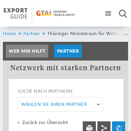
Navigation
Header Logo
SUC
ICON RO
Sie sind hier:
Home
Partner
Thüringer Ministerium für Wirtschaft
WER MIR HILFT
PARTNER
Netzwerk mit starken Partnern
SUCHE NACH PARTNERN
WÄHLEN SIE IHREN PARTNER
Zurück zur Übersicht
Service navi
Social navi
Ihre Frage an un
DRUCKEN