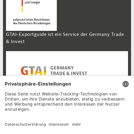
GTAI-Exportguide ist ein Service der Germany Trade
& Invest
Footer Navigation
Inhalt
Cookie-Einstellungen
Datenschutz
Impressum