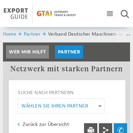
Navigation
Header Logo
SUC
ICON RO
Sie sind hier:
Home
Partner
Verband Deutscher Maschinen- und A
WER MIR HILFT
PARTNER
Netzwerk mit starken Partnern
SUCHE NACH PARTNERN
WÄHLEN SIE IHREN PARTNER
Zurück zur Übersicht
Service navi
Social navi
Ihre Frage an un
DRUCKEN