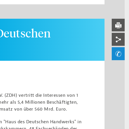
Serv
DRUC
Deutschen
Soci
Ihre
 (ZDH) vertritt die Interessen von 1
hr als 5,4 Millionen Beschäftigten,
msatz von über 560 Mrd. Euro.
 im "Haus des Deutschen Handwerks" in
werkskammern, 48 Fachverbänden des