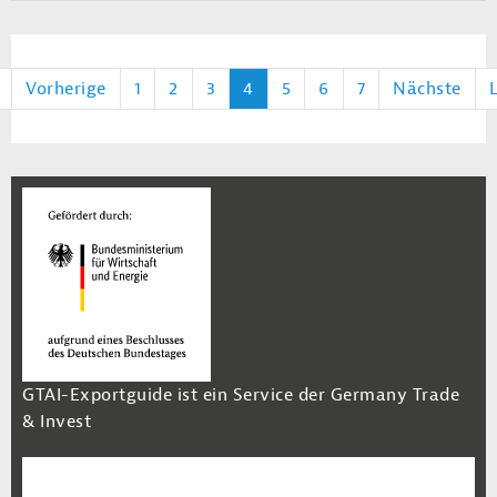
Vorherige
1
2
3
4
5
6
7
Nächste
GTAI-Exportguide ist ein Service der Germany Trade
& Invest